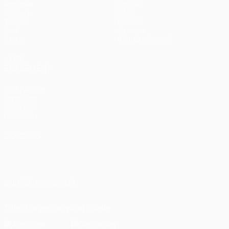
Matches
Équipes
UEFA.tv
Infos
Tirages
Histoire
Jeux
À propos
Stats
Boutique (clubs)
VOIR
ÉGALEMENT
fr.UEFA.com
Fondation
UEFA pour
l'enfance
LANGUES
Français
English
Français
Deutsch
Русский
Español
Italiano
Português
العربية
SUIVEZ-NOUS SUR
Télécharger l'appli officielle