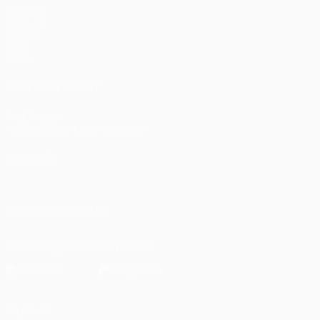
Matches
UEFA.tv
Tirages
Jeux
Stats
VOIR ÉGALEMENT
fr.UEFA.com
Fondation UEFA pour l'enfance
LANGUES
Français
English
Français
Deutsch
Русский
Español
Italiano
SUIVEZ-NOUS SUR
Télécharger l'appli officielle
Vie privée