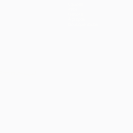
Équipes
Infos
Histoire
À propos
Boutique (clubs)
Português
العربية