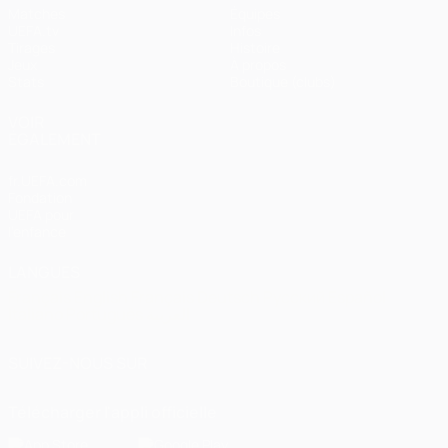
Matches
Équipes
UEFA.tv
Infos
Tirages
Histoire
Jeux
À propos
Stats
Boutique (clubs)
VOIR
ÉGALEMENT
fr.UEFA.com
Fondation
UEFA pour
l'enfance
LANGUES
Français
English
Français
Deutsch
Русский
Español
Italiano
Português
العربية
SUIVEZ-NOUS SUR
Télécharger l'appli officielle