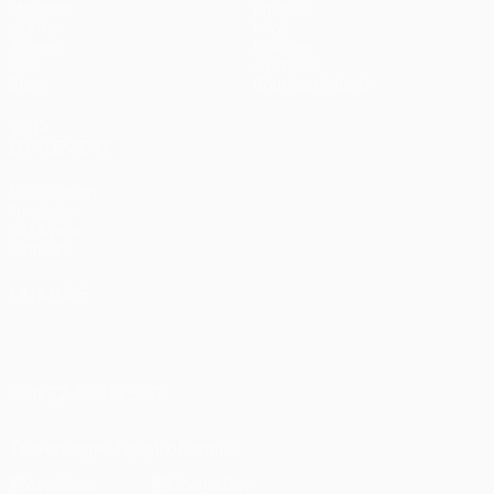
Matches
Équipes
UEFA.tv
Infos
Tirages
Histoire
Jeux
À propos
Stats
Boutique (clubs)
VOIR
ÉGALEMENT
fr.UEFA.com
Fondation
UEFA pour
l'enfance
LANGUES
Français
English
Français
Deutsch
Русский
Español
Italiano
Português
العربية
SUIVEZ-NOUS SUR
Télécharger l'appli officielle