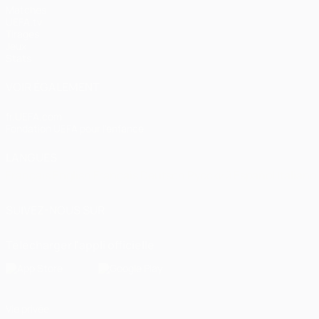
Matches
UEFA.tv
Tirages
Jeux
Stats
VOIR ÉGALEMENT
fr.UEFA.com
Fondation UEFA pour l'enfance
LANGUES
Français
English
Français
Deutsch
Русский
Español
Italiano
SUIVEZ-NOUS SUR
Télécharger l'appli officielle
Vie privée