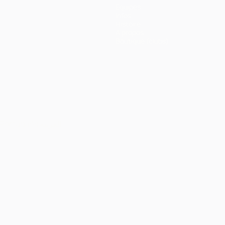
Équipes
Infos
Histoire
À propos
Boutique (clubs)
Português
العربية