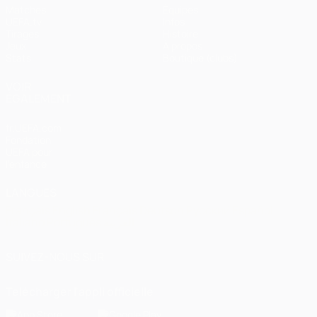
Matches
Équipes
UEFA.tv
Infos
Tirages
Histoire
Jeux
À propos
Stats
Boutique (clubs)
VOIR
ÉGALEMENT
fr.UEFA.com
Fondation
UEFA pour
l'enfance
LANGUES
Français
English
Français
Deutsch
Русский
Español
Italiano
Português
العربية
SUIVEZ-NOUS SUR
Télécharger l'appli officielle