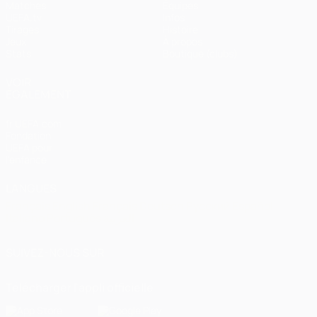
Matches
Équipes
UEFA.tv
Infos
Tirages
Histoire
Jeux
À propos
Stats
Boutique (clubs)
VOIR
ÉGALEMENT
fr.UEFA.com
Fondation
UEFA pour
l'enfance
LANGUES
Français
English
Français
Deutsch
Русский
Español
Italiano
Português
العربية
SUIVEZ-NOUS SUR
Télécharger l'appli officielle