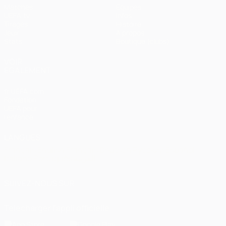
Matches
Équipes
UEFA.tv
Infos
Tirages
Histoire
Jeux
À propos
Stats
Boutique (clubs)
VOIR
ÉGALEMENT
fr.UEFA.com
Fondation
UEFA pour
l'enfance
LANGUES
Français
English
Français
Deutsch
Русский
Español
Italiano
Português
العربية
SUIVEZ-NOUS SUR
Télécharger l'appli officielle