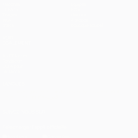
Matches
Équipes
UEFA.tv
Infos
Tirages
Histoire
Jeux
À propos
Stats
Boutique (clubs)
VOIR
ÉGALEMENT
fr.UEFA.com
Fondation
UEFA pour
l'enfance
LANGUES
Français
English
Français
Deutsch
Русский
Español
Italiano
Português
العربية
SUIVEZ-NOUS SUR
Télécharger l'appli officielle