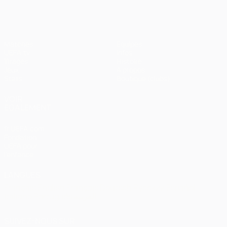
Matches
Équipes
UEFA.tv
Infos
Tirages
Histoire
Jeux
À propos
Stats
Boutique (clubs)
VOIR
ÉGALEMENT
fr.UEFA.com
Fondation
UEFA pour
l'enfance
LANGUES
Français
English
Français
Deutsch
Русский
Español
Italiano
Português
العربية
SUIVEZ-NOUS SUR