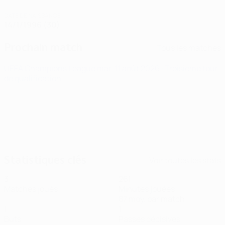
DATE DE NAISSANCE
14/1/1996 (30)
Prochain match
Tous les matches
UEFA Champions League
mar. 11 août 2026
· Troisième tour
de qualification
Statistiques clés
Voir toutes les stats
3
261
Matches joués
Minutes jouées
87 moy. par match
1
1
Buts
Passes décisives