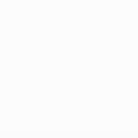
0,34 moy. par match
0,34 moy. par match
2
0
Cartons jaunes
Cartons rouges
0,67 moy. par match
UEFA Champions League