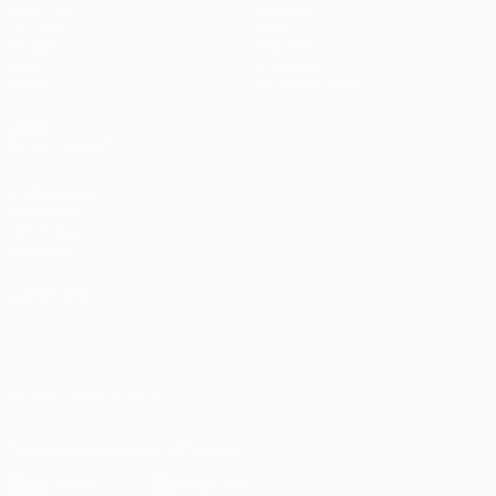
Matches
Équipes
UEFA.tv
Infos
Tirages
Histoire
Jeux
À propos
Stats
Boutique (clubs)
VOIR
ÉGALEMENT
fr.UEFA.com
Fondation
UEFA pour
l'enfance
LANGUES
Français
English
Français
Deutsch
Русский
Español
Italiano
Português
العربية
SUIVEZ-NOUS SUR
Télécharger l'appli officielle