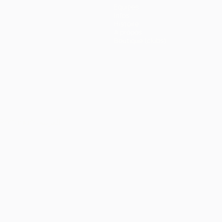
Équipes
Infos
Histoire
À propos
Boutique (clubs)
Português
العربية