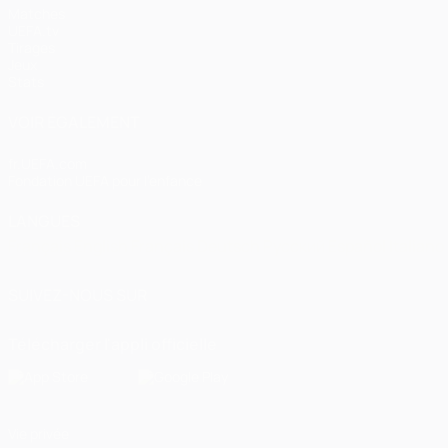
Matches
UEFA.tv
Tirages
Jeux
Stats
VOIR ÉGALEMENT
fr.UEFA.com
Fondation UEFA pour l'enfance
LANGUES
Français
English
Français
Deutsch
Русский
Español
Italiano
SUIVEZ-NOUS SUR
Télécharger l'appli officielle
Vie privée