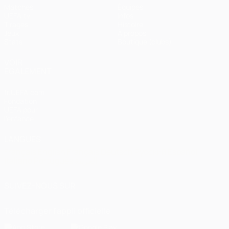
Matches
Équipes
UEFA.tv
Infos
Tirages
Histoire
Jeux
À propos
Stats
Boutique (clubs)
VOIR
ÉGALEMENT
fr.UEFA.com
Fondation
UEFA pour
l'enfance
LANGUES
Français
English
Français
Deutsch
Русский
Español
Italiano
Português
العربية
SUIVEZ-NOUS SUR
Télécharger l'appli officielle