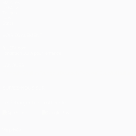
Matches
UEFA.tv
Tirages
Jeux
Stats
VOIR ÉGALEMENT
fr.UEFA.com
Fondation UEFA pour l'enfance
LANGUES
Français
English
Français
Deutsch
Русский
Español
Italiano
SUIVEZ-NOUS SUR
Télécharger l'appli officielle
Vie privée