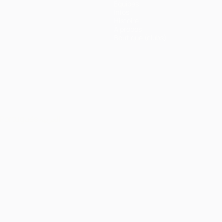
Équipes
Infos
Histoire
À propos
Boutique (clubs)
Português
العربية