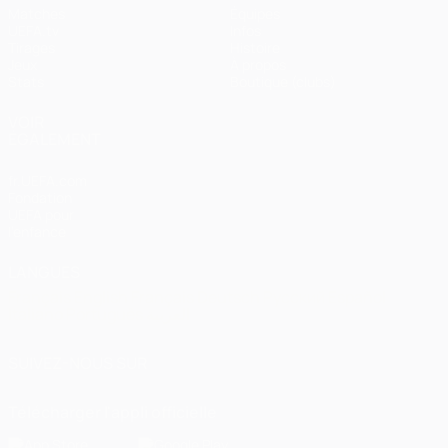
Matches
Équipes
UEFA.tv
Infos
Tirages
Histoire
Jeux
À propos
Stats
Boutique (clubs)
VOIR
ÉGALEMENT
fr.UEFA.com
Fondation
UEFA pour
l'enfance
LANGUES
Français
English
Français
Deutsch
Русский
Español
Italiano
Português
العربية
SUIVEZ-NOUS SUR
Télécharger l'appli officielle