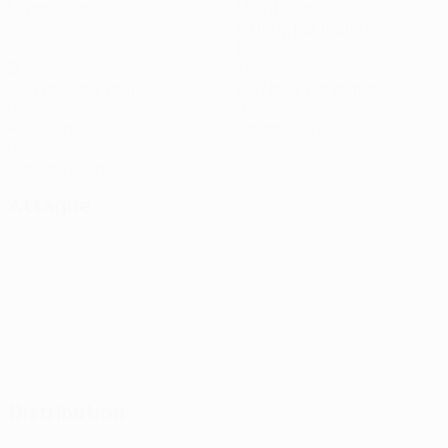
Matches joués
Minutes jouées
48 moy. par match
2
8
Buts
Tirs
0,67 moy. par match
2,67 moy. par match
0
0
Passes décisives
Cartons jaunes
0
Cartons rouges
Attaque
Distribution