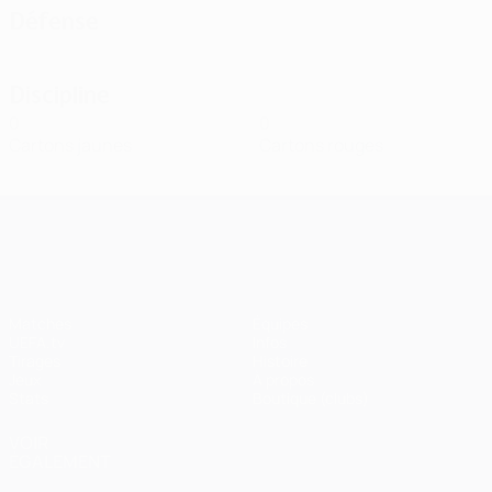
Défense
Discipline
0
0
Cartons jaunes
Cartons rouges
UEFA Champions League
Matches
Équipes
UEFA.tv
Infos
Tirages
Histoire
Jeux
À propos
Stats
Boutique (clubs)
VOIR
ÉGALEMENT