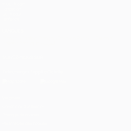
fr.UEFA.com
Fondation
UEFA pour
l'enfance
LANGUES
Français
English
Français
Deutsch
Русский
Español
Italiano
Português
العربية
SUIVEZ-NOUS SUR
Télécharger l'appli officielle
Vie privée
Conditions d'utilisation
Politique de cookies
Paramètres des cookies