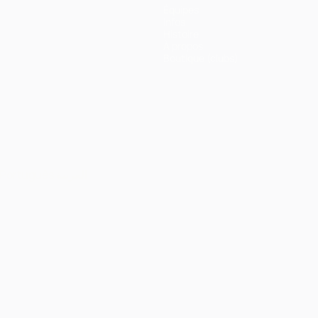
Équipes
Infos
Histoire
À propos
Boutique (clubs)
Português
العربية