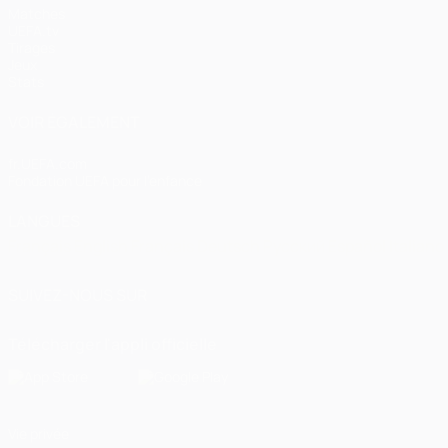
Matches
UEFA.tv
Tirages
Jeux
Stats
VOIR ÉGALEMENT
fr.UEFA.com
Fondation UEFA pour l'enfance
LANGUES
Français
English
Français
Deutsch
Русский
Español
Italiano
SUIVEZ-NOUS SUR
Télécharger l'appli officielle
Vie privée