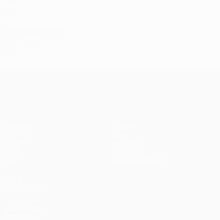
CRC
25
1
-
Entraîneur
Nevil Dede
ALB
UEFA Champions League
Matches
Équipes
UEFA.tv
Infos
Tirages
Histoire
Jeux
À propos
Stats
Boutique (clubs)
VOIR
ÉGALEMENT
fr.UEFA.com
Fondation