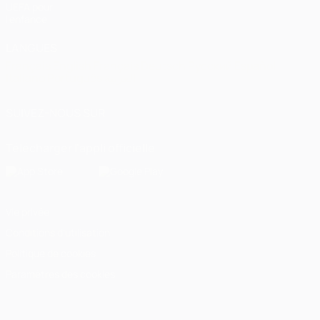
UEFA pour
l'enfance
LANGUES
Français
English
Français
Deutsch
Русский
Español
Italiano
Português
العربية
SUIVEZ-NOUS SUR
Télécharger l'appli officielle
Vie privée
Conditions d'utilisation
Politique de cookies
Paramètres des cookies