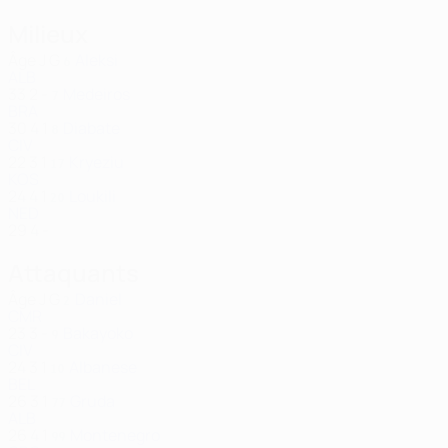
Milieux
Âge
J
G
Aleksi
6
ALB
33
2
-
Medeiros
7
BRA
30
4
1
Diabate
8
CIV
22
3
1
Kryeziu
17
KOS
24
4
1
Loukili
20
NED
29
4
-
Attaquants
Âge
J
G
Daniel
2
CMR
23
3
-
Bakayoko
9
CIV
24
3
1
Albanese
10
BEL
26
3
1
Gruda
77
ALB
26
4
1
Montenegro
99