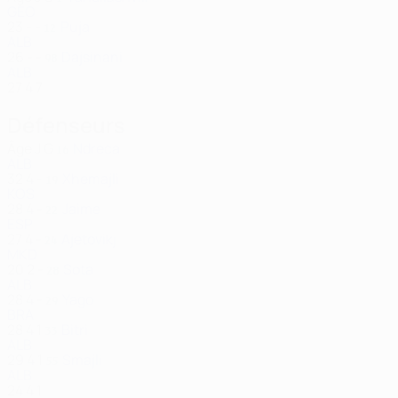
GEO
23
-
-
Puja
12
ALB
26
-
-
Dajsinani
98
ALB
27
4
7
Défenseurs
Âge
J
G
Ndreca
16
ALB
32
4
-
Xhemajli
19
KOS
28
4
-
Jaime
22
ESP
27
4
-
Ajetovikj
24
MKD
20
2
-
Sota
28
ALB
28
4
-
Yago
29
BRA
28
4
1
Bitri
33
ALB
29
4
1
Smajli
55
ALB
24
4
1