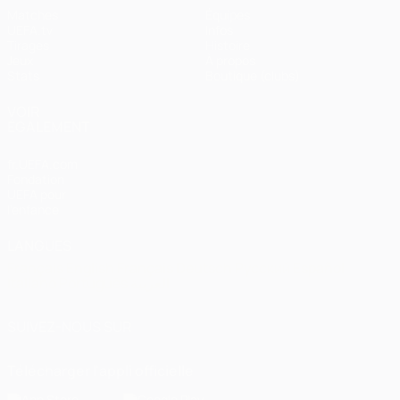
Matches
Équipes
UEFA.tv
Infos
Tirages
Histoire
Jeux
À propos
Stats
Boutique (clubs)
VOIR
ÉGALEMENT
fr.UEFA.com
Fondation
UEFA pour
l'enfance
LANGUES
Français
English
Français
Deutsch
Русский
Español
Italiano
Português
العربية
SUIVEZ-NOUS SUR
Télécharger l'appli officielle