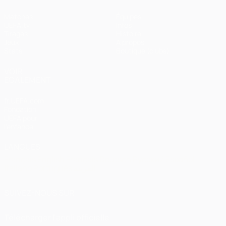
Matches
Équipes
UEFA.tv
Infos
Tirages
Histoire
Jeux
À propos
Stats
Boutique (clubs)
VOIR
ÉGALEMENT
fr.UEFA.com
Fondation
UEFA pour
l'enfance
LANGUES
Français
English
Français
Deutsch
Русский
Español
Italiano
Português
العربية
SUIVEZ-NOUS SUR
Télécharger l'appli officielle