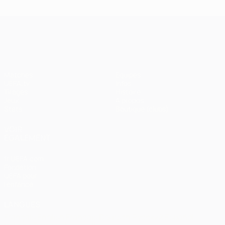
UEFA Champions League
Matches
Équipes
UEFA.tv
Infos
Tirages
Histoire
Jeux
À propos
Stats
Boutique (clubs)
VOIR
ÉGALEMENT
fr.UEFA.com
Fondation
UEFA pour
l'enfance
LANGUES
Français
English
Français
Deutsch
Русский
Español