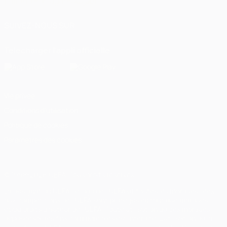
Italiano
Português
العربية
SUIVEZ-NOUS SUR
Télécharger l'appli officielle
Vie privée
Conditions d'utilisation
Politique de cookies
Paramètres des cookies
© 1998-2026 UEFA. Tous droits réservés.
La désignation UEFA, le logo de l'UEFA et toutes les marques liées
aux compétitions de l'UEFA sont protégés en tant que marques
et/ou droits d'auteur de l'UEFA. Toute utilisation de ces marques
déposées à des fins commerciales est interdite. L'utilisation de la