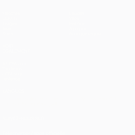
Matches
Équipes
UEFA.tv
Infos
Tirages
Histoire
Jeux
À propos
Stats
Boutique (clubs)
VOIR
ÉGALEMENT
fr.UEFA.com
Fondation
UEFA pour
l'enfance
LANGUES
Français
English
Français
Deutsch
Русский
Español
Italiano
Português
العربية
SUIVEZ-NOUS SUR
Télécharger l'appli officielle