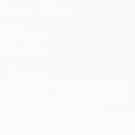
Vie privée
Conditions d'utilisation
Politique de cookies
Paramètres des cookies
© 1998-2026 UEFA. Tous droits réservés.
La désignation UEFA, le logo de l'UEFA et toutes les marques liées
aux compétitions de l'UEFA sont protégés en tant que marques
et/ou droits d'auteur de l'UEFA. Toute utilisation de ces marques
déposées à des fins commerciales est interdite. L'utilisation de la
plate-forme UEFA.com implique que vous acceptez les Conditions
générales et les Dispositions en matière de vie privée.