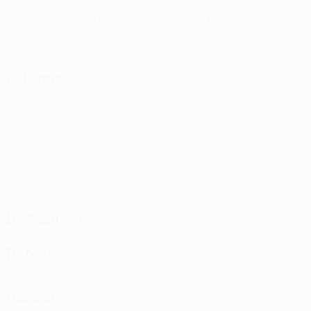
Buts
Buts concédés
2,5 moy. par match
2,5 moy. par match
4
0
Cartons jaunes
Cartons rouges
2 moy. par match
Attaque
Distribution
Défense
Gardiens