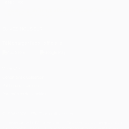
LANGUES
Français
English
Français
Deutsch
Русский
Español
Italiano
Português
العربية
SUIVEZ-NOUS SUR
Télécharger l'appli officielle
Vie privée
Conditions d'utilisation
Politique de cookies
Paramètres des cookies
© 1998-2026 UEFA. Tous droits réservés.
La désignation UEFA, le logo de l'UEFA et toutes les marques liées
aux compétitions de l'UEFA sont protégés en tant que marques