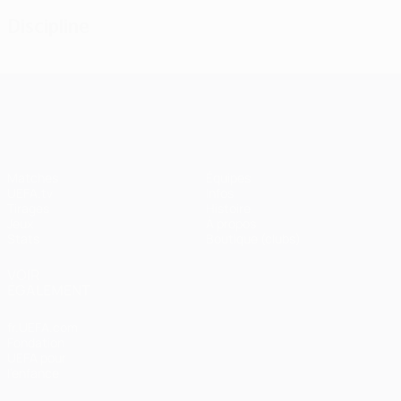
Discipline
UEFA Champions League
Matches
Équipes
UEFA.tv
Infos
Tirages
Histoire
Jeux
À propos
Stats
Boutique (clubs)
VOIR
ÉGALEMENT
fr.UEFA.com
Fondation
UEFA pour
l'enfance