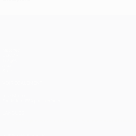
UEFA Champions League
Matches
UEFA.tv
Tirages
Jeux
Stats
VOIR ÉGALEMENT
fr.UEFA.com
Fondation UEFA pour l'enfance
LANGUES
Français
English
Français
Deutsch
Русский
Español
Italiano
SUIVEZ-NOUS SUR