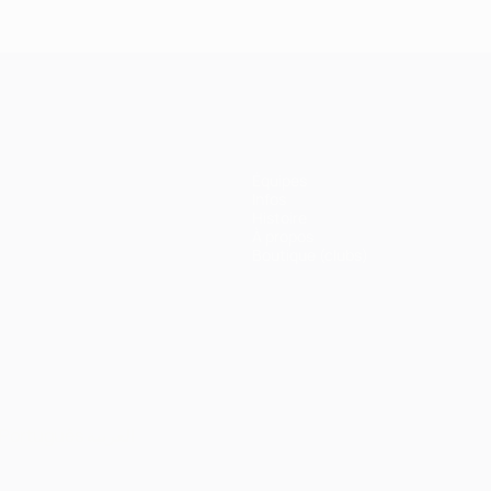
Équipes
Infos
Histoire
À propos
Boutique (clubs)
Português
العربية