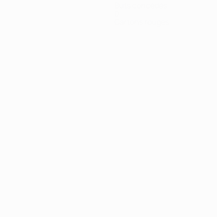
Buts concédés
0
Cartons rouges