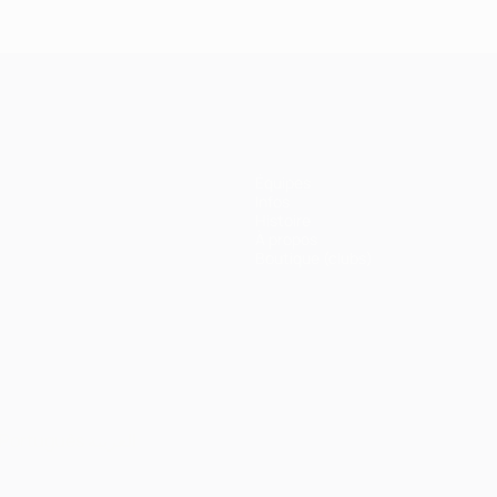
Équipes
Infos
Histoire
À propos
Boutique (clubs)
Português
العربية