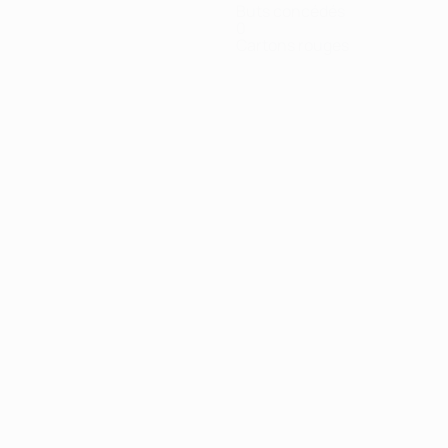
Buts concédés
0
Cartons rouges