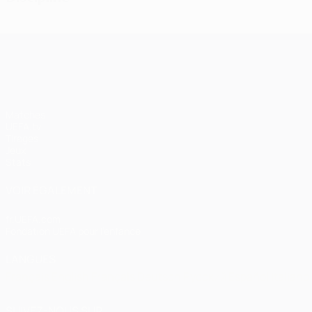
UEFA Champions League
Matches
UEFA.tv
Tirages
Jeux
Stats
VOIR ÉGALEMENT
fr.UEFA.com
Fondation UEFA pour l'enfance
LANGUES
Français
English
Français
Deutsch
Русский
Español
Italiano
SUIVEZ-NOUS SUR