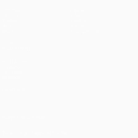
Matches
Équipes
UEFA.tv
Infos
Tirages
Histoire
Jeux
À propos
Stats
Boutique (clubs)
VOIR
ÉGALEMENT
fr.UEFA.com
Fondation
UEFA pour
l'enfance
LANGUES
Français
English
Français
Deutsch
Русский
Español
Italiano
Português
العربية
SUIVEZ-NOUS SUR
Télécharger l'appli officielle