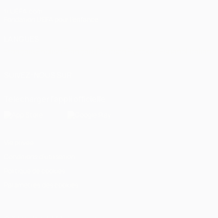
fr.UEFA.com
Fondation UEFA pour l'enfance
LANGUES
Français
English
Français
Deutsch
Русский
Español
Italiano
SUIVEZ-NOUS SUR
Télécharger l'appli officielle
Vie privée
Conditions d'utilisation
Politique de cookies
Paramètres des cookies