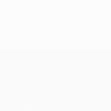
UEFA Champions League
Matches
UEFA.tv
Tirages
Jeux
Stats
VOIR ÉGALEMENT