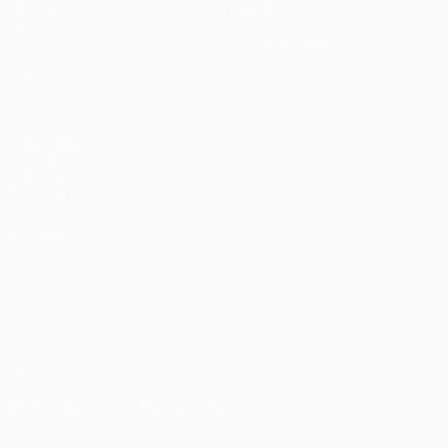
Tirages
Histoire
Jeux
À propos
Stats
Boutique (clubs)
VOIR
ÉGALEMENT
fr.UEFA.com
Fondation
UEFA pour
l'enfance
LANGUES
Français
English
Français
Deutsch
Русский
Español
Italiano
Português
العربية
SUIVEZ-NOUS SUR
Télécharger l'appli officielle