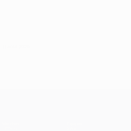
11 août 2026
UEFA Champions League
Matches
Équipes
UEFA.tv
Infos