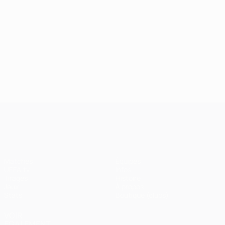
UEFA Champions League
Matches
Équipes
UEFA.tv
Infos
Tirages
Histoire
Jeux
À propos
Stats
Boutique (clubs)
VOIR
ÉGALEMENT