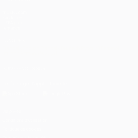
fr.UEFA.com
Fondation
UEFA pour
l'enfance
LANGUES
Français
English
Français
Deutsch
Русский
Español
Italiano
Português
العربية
SUIVEZ-NOUS SUR
Télécharger l'appli officielle
Vie privée
Conditions d'utilisation
Politique de cookies
Paramètres des cookies