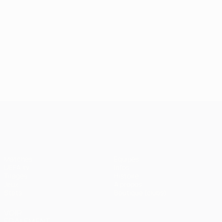
UEFA Champions League
Matches
Équipes
UEFA.tv
Infos
Tirages
Histoire
Jeux
À propos
Stats
Boutique (clubs)
VOIR
ÉGALEMENT