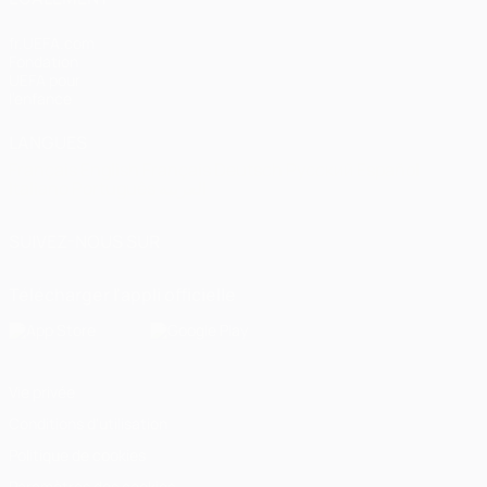
fr.UEFA.com
Fondation
UEFA pour
l'enfance
LANGUES
Français
English
Français
Deutsch
Русский
Español
Italiano
Português
العربية
SUIVEZ-NOUS SUR
Télécharger l'appli officielle
Vie privée
Conditions d'utilisation
Politique de cookies
Paramètres des cookies