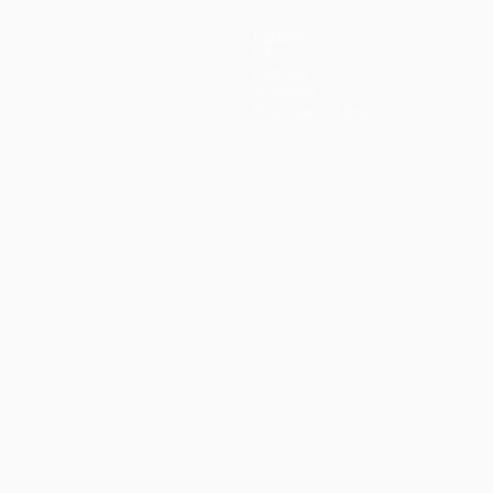
Équipes
Infos
Histoire
À propos
Boutique (clubs)
Português
العربية