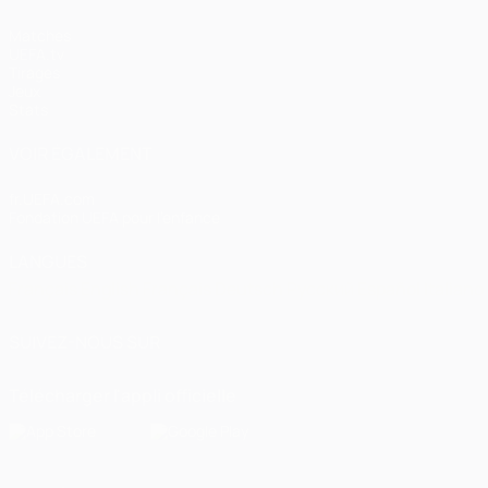
Matches
UEFA.tv
Tirages
Jeux
Stats
VOIR ÉGALEMENT
fr.UEFA.com
Fondation UEFA pour l'enfance
LANGUES
Français
English
Français
Deutsch
Русский
Español
Italiano
SUIVEZ-NOUS SUR
Télécharger l'appli officielle