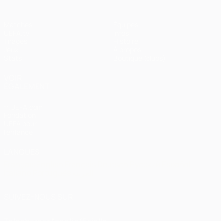
Matches
Équipes
UEFA.tv
Infos
Tirages
Histoire
Jeux
À propos
Stats
Boutique (clubs)
VOIR
ÉGALEMENT
fr.UEFA.com
Fondation
UEFA pour
l'enfance
LANGUES
Français
English
Français
Deutsch
Русский
Español
Italiano
Português
العربية
SUIVEZ-NOUS SUR