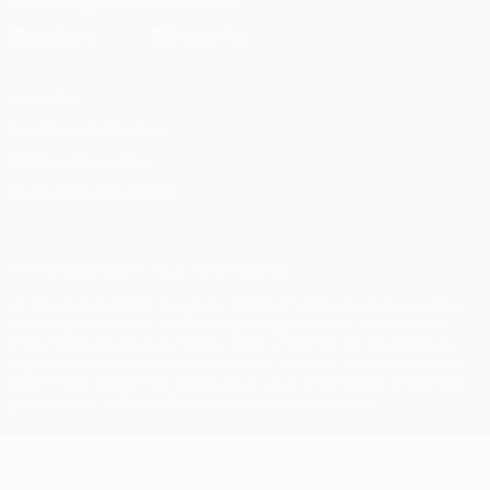
Télécharger l'appli officielle
Vie privée
Conditions d'utilisation
Politique de cookies
Paramètres des cookies
© 1998-2026 UEFA. Tous droits réservés.
La désignation UEFA, le logo de l'UEFA et toutes les marques liées
aux compétitions de l'UEFA sont protégés en tant que marques
et/ou droits d'auteur de l'UEFA. Toute utilisation de ces marques
déposées à des fins commerciales est interdite. L'utilisation de la
plate-forme UEFA.com implique que vous acceptez les Conditions
générales et les Dispositions en matière de vie privée.