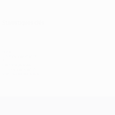
Afficher tout
Statistiques clés
1
Buts
0,5 moy. par match
3
Cartons jaunes
1,5 moy. par match
Voir toutes les stats
Effectif
Abdullahi
Balanovich
Baranok
Bocharov
Bosić
Cleonise
Diabat
Milieu
Milieu
Défenseur
Milieu
Milieu
Attaquant
Attaqua
UEFA Champions League