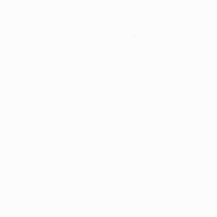
Équipes
Infos
Histoire
À propos
Boutique (clubs)
Português
العربية