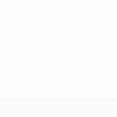
5
Buts concédés
2,5 moy. par match
0
Cartons rouges
e
Glushkov
Gnaka
Gomanov
Gromyko
Ivanov
Kontsevoi
Maskalenchik
Mesa
nt
Milieu
Milieu
Défenseur
Milieu
Milieu
Milieu
Défenseur
Milie