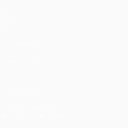
Matches
UEFA.tv
Tirages
Jeux
Stats
VOIR ÉGALEMENT
fr.UEFA.com
Fondation UEFA pour l'enfance
LANGUES
Français
English
Français
Deutsch
Русский
Español
Italiano
SUIVEZ-NOUS SUR
Télécharger l'appli officielle