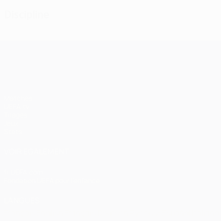
Discipline
UEFA Champions League
Matches
UEFA.tv
Tirages
Jeux
Stats
VOIR ÉGALEMENT
fr.UEFA.com
Fondation UEFA pour l'enfance
LANGUES
Français
English
Français
Deutsch
Русский
Español
Italiano