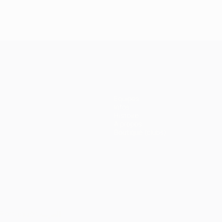
Équipes
Infos
Histoire
À propos
Boutique (clubs)
Português
العربية