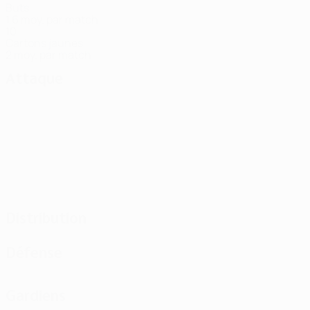
Buts
1,6 moy. par match
10
Cartons jaunes
2 moy. par match
Attaque
Distribution
Défense
Gardiens