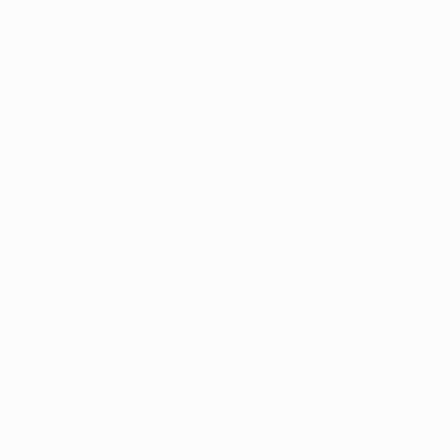
Buts concédés
0,6 moy. par match
1
Cartons rouges
0,2 moy. par match