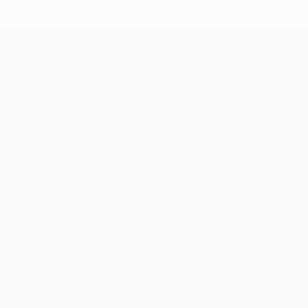
UEFA Champions League
Matches
UEFA.tv
Tirages
Jeux
Stats
VOIR ÉGALEMENT
fr.UEFA.com
Fondation UEFA pour l'enfance
LANGUES
Français
English
Français
Deutsch
Русский
Español
Italiano
SUIVEZ-NOUS SUR