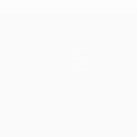
Équipes
Infos
Histoire
À propos
Boutique (clubs)
Português
العربية