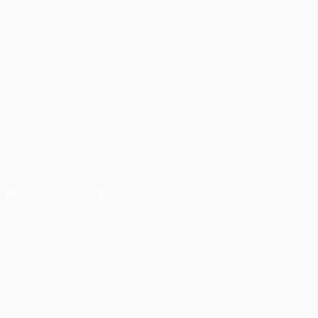
fr.UEFA.com
Fondation
UEFA pour
l'enfance
LANGUES
Français
English
Français
Deutsch
Русский
Español
Italiano
Português
العربية
SUIVEZ-NOUS SUR
Télécharger l'appli officielle
Vie privée
Conditions d'utilisation
Politique de cookies
Paramètres des cookies