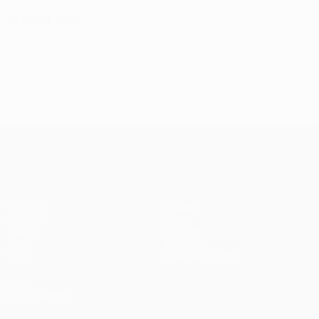
29 juillet 2026
UEFA Champions League
Matches
Équipes
UEFA.tv
Infos
Tirages
Histoire
Jeux
À propos
Stats
Boutique (clubs)
VOIR
ÉGALEMENT