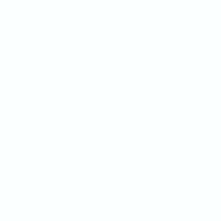
Tirages
Infos
Groupes
Histoire
Stats
À propos
LES SITES DE
L'UEFA
fr.UEFA.com
Fondation
UEFA pour
l'enfance
LANGUES
Français
English
Français
Deutsch
Русский
Español
Italiano
Português
Vie privée
Conditions d'utilisation
Politique de cookies
Paramètres des cookies