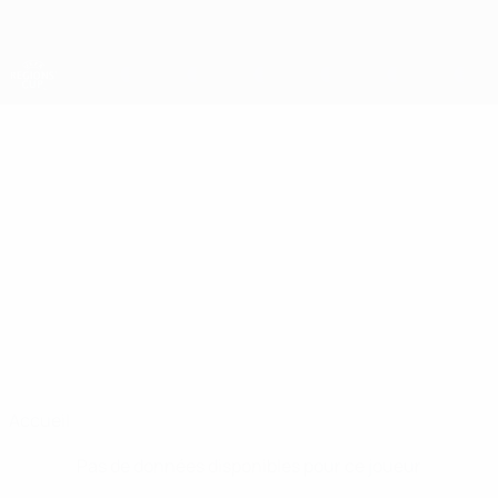
Passer
au
contenu
principal
Coupe des régions
FARIS
Faris Omeragic Stats
OMERAGIC
Tuzla
Accueil
Pas de données disponibles pour ce joueur