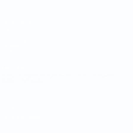
Tirages
Infos
Groupes
Histoire
Stats
À propos
LES SITES DE
L'UEFA
fr.UEFA.com
Fondation
UEFA pour
l'enfance
LANGUES
Français
English
Français
Deutsch
Русский
Español
Italiano
Português
Vie privée
Conditions d'utilisation
Politique de cookies
Paramètres des cookies