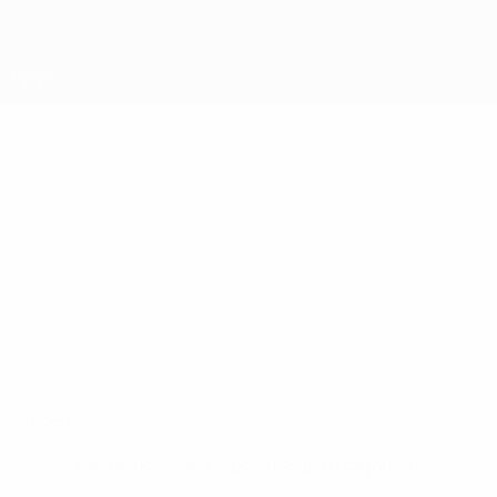
Passer
au
contenu
principal
Coupe des régions
ADNAN
Adnan Dzinic Stats
DZINIC
Tuzla
Accueil
Pas de données disponibles pour ce joueur