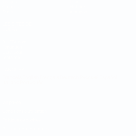
Tirages
Infos
Groupes
Histoire
Stats
À propos
LES SITES DE
L'UEFA
fr.UEFA.com
Fondation
UEFA pour
l'enfance
LANGUES
Français
English
Français
Deutsch
Русский
Español
Italiano
Português
Vie privée
Conditions d'utilisation
Politique de cookies
Paramètres des cookies