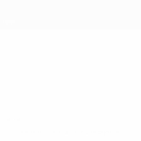
Passer
au
contenu
principal
Coupe des régions
ŠTĚPÁN
Štěpán Blažek Stats
BLAŽEK
Hradec Králové
Accueil
Pas de données disponibles pour ce joueur