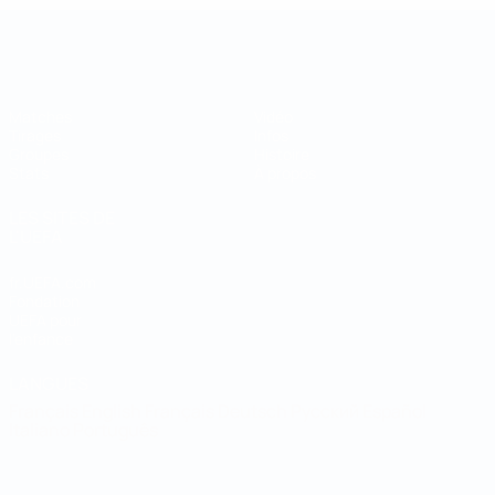
Coupe des régions
Matches
Vidéo
Tirages
Infos
Groupes
Histoire
Stats
À propos
LES SITES DE
L'UEFA
fr.UEFA.com
Fondation
UEFA pour
l'enfance
LANGUES
Français
English
Français
Deutsch
Русский
Español
Italiano
Português