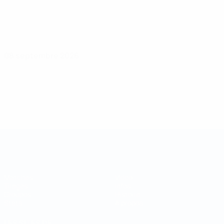
08 septembre 2026
Coupe des régions
Matches
Vidéo
Tirages
Infos
Groupes
Histoire
Stats
À propos
LES SITES DE