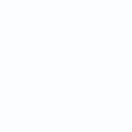
L'UEFA
fr.UEFA.com
Fondation
UEFA pour
l'enfance
LANGUES
Français
English
Français
Deutsch
Русский
Español
Italiano
Português
Vie privée
Conditions d'utilisation
Politique de cookies
Paramètres des cookies
© 1998-2026 UEFA. Tous droits réservés.
La désignation UEFA, le logo de l'UEFA et toutes les marques liées