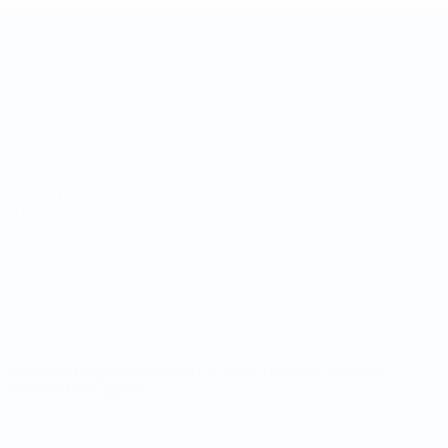
Coupe des régions
Matches
Vidéo
Tirages
Infos
Groupes
Histoire
Stats
À propos
LES SITES DE
L'UEFA
fr.UEFA.com
Fondation
UEFA pour
l'enfance
LANGUES
Français
English
Français
Deutsch
Русский
Español
Italiano
Português