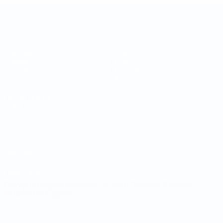
Coupe des régions
Matches
Vidéo
Tirages
Infos
Groupes
Histoire
Stats
À propos
LES SITES DE
L'UEFA
fr.UEFA.com
Fondation
UEFA pour
l'enfance
LANGUES
Français
English
Français
Deutsch
Русский
Español
Italiano
Português