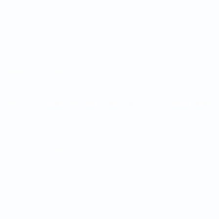
Tirages
Groupes
Stats
LES SITES DE L'UEFA
fr.UEFA.com
Fondation UEFA pour l'enfance
LANGUES
Français
English
Français
Deutsch
Русский
Español
Italiano
Vie privée
Conditions d'utilisation
Politique de cookies
Paramètres des cookies
© 1998-2026 UEFA. Tous droits réservés.