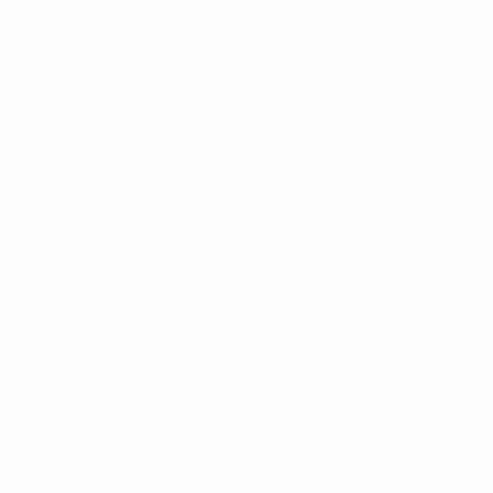
Coupe des régions
Matches
Vidéo
Tirages
Infos
Groupes
Histoire
Stats
À propos
LES SITES DE
L'UEFA
fr.UEFA.com
Fondation
UEFA pour
l'enfance
LANGUES
Français
English
Français
Deutsch
Русский
Español
Italiano
Português