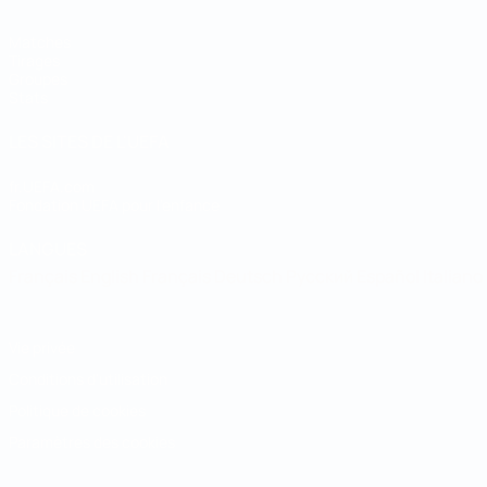
Matches
Tirages
Groupes
Stats
LES SITES DE L'UEFA
fr.UEFA.com
Fondation UEFA pour l'enfance
LANGUES
Français
English
Français
Deutsch
Русский
Español
Italiano
Vie privée
Conditions d'utilisation
Politique de cookies
Paramètres des cookies