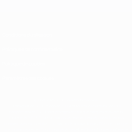
Conditions d'utilisation
Politiques de confidentialité
Politique de cookies
Paramètres des cookies
© 1998-2026 UEFA. Tous droits réservés.
La désignation UEFA, le logo de l'UEFA et toutes les marques liées aux
compétitions de l'UEFA sont protégés en tant que marques et/ou droits
d'auteur de l'UEFA. Toute utilisation de ces marques déposées à des fins
commerciales est interdite. L'utilisation de la plate-forme UEFA.com implique
que vous acceptez les Conditions générales et les Dispositions en matière de