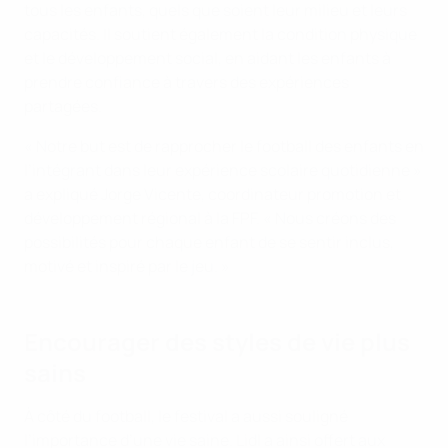
tous les enfants, quels que soient leur milieu et leurs
capacités. Il soutient également la condition physique
et le développement social, en aidant les enfants à
prendre confiance à travers des expériences
partagées.
« Notre but est de rapprocher le football des enfants en
l’intégrant dans leur expérience scolaire quotidienne »
a expliqué Jorge Vicente, coordinateur promotion et
développement régional à la FPF. « Nous créons des
possibilités pour chaque enfant de se sentir inclus,
motivé et inspiré par le jeu. »
Encourager des styles de vie plus
sains
À côté du football, le festival a aussi souligné
l’importance d’une vie saine. Lidl a ainsi offert aux