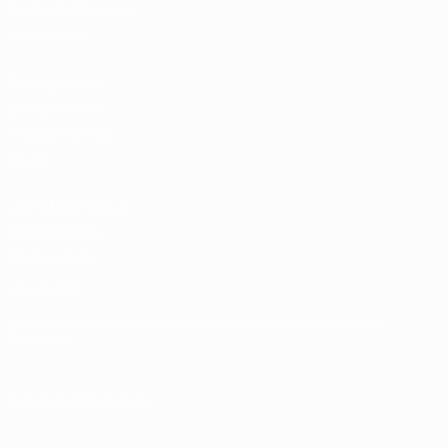
football d'équipes
nationales
Boutique des
compétitions
masculines de
clubs
UEFA Men's Club
Competitions
Memorabilia
LANGUES
Français
English
Français
Deutsch
Русский
Español
Italiano
Português
SUIVEZ-NOUS SUR