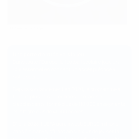
UEFA via Getty Images
Une porte d’entrée vers le jeu
Dans toute l’Europe, le football scolaire joue un
rôle essentiel en donnant un accès précoce à
notre sport.
Depuis son lancement en 2020, le programme a
touché plus de sept millions d’enfants et
d’adolescents, formé plus de 110 000 enseignants
et intégré plus de 41 500 écoles.
D’ici à 2028, l’UEFA aura investi EUR 22 millions
dans l’initiative, offrant ainsi à plus de jeunes la
possibilité de pratiquer le football dans un cadre