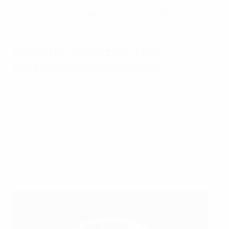
d’interagir, ils développent naturellement leur
confiance et un véritable lien avec le football. »
Apporter le football dans
l’environnement scolaire
Le festival reflète également le travail plus large
effectué par la Fédération portugaise de football (FPF)
qui vise à intégrer le football dans les écoles du pays.
Le festival faisait partie du programme
Jogam Todos
(Tout le monde joue), qui fait partie du cadre plus large
du football scolaire.