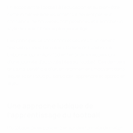
En associant le football à l’éducation et au bien-être,
cette initiative aide les enfants à développer leur
confiance, de nouvelles compétences et à adopter un
style de vie actif dès le plus jeune âge.
Ces principes se sont concrétisés lors d’un récent
festival qui s’est tenu à la « Cidade do Futebol » à
Lisbonne, qui a réuni 150 enfants de six écoles lors
d’une journée d’activités liées au football. Ces derniers
ont ainsi bénéficié d’un environnement motivant dans
lequel ils ont tous pu participer, apprendre et apprécier
le jeu.
Une approche ludique de
l’apprentissage du football
Plutôt que de se concentrer sur des formats de match