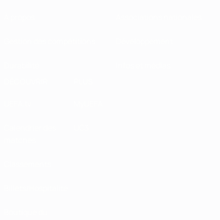
À propos
Associations nationales
Gestion des compétitions
Développement
Durabilité
Infos et médias
DÉCOUVRIR
PLUS
UEFA.tv
MyUEFA
Calendrier des
UC3
matches
Classements
Billets/Hospitalité
Boutique du