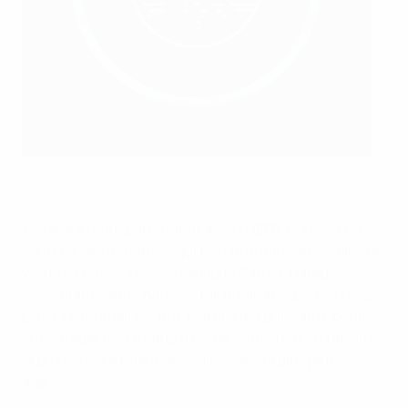
UEFA via Getty Images
« Grâce à notre partenariat avec l’UEFA, nous voulons
soutenir des initiatives qui font une différence dans la
vie de tous les jours », a expliqué Patrick Hardge,
consultant senior dans les partenariats sportifs chez
Lidl. « Le football est une plateforme puissante pour
encourager les enfants à rester actifs tout en faisant
la promotion d’habitudes saines dès le plus jeune
âge. »