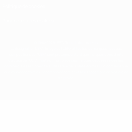
Politique de cookies
Paramètres des cookies
© 1998-2026 UEFA. Tous droits réservés.
La désignation UEFA, le logo de l'UEFA et toutes les marques liées aux
compétitions de l'UEFA sont protégés en tant que marques et/ou droits
d'auteur de l'UEFA. Toute utilisation de ces marques déposées à des fins
commerciales est interdite. L'utilisation de la plate-forme UEFA.com implique
que vous acceptez les Conditions générales et les Dispositions en matière de
vie privée.