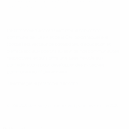
Des représentants de l’UEFA et de la CAF réunis pour la
signature du protocole d’accord.
FIFA via Getty Images
Ce protocole d’accord réaffirme la conviction
commune de l’UEFA et de la CAF selon laquelle le
football est vecteur de possibilités, d’éducation et
d’effets sociaux positifs au sein de nos communautés
respectives, et qu’il offre une base flexible aux
confédérations pour développer des initiatives
communes au fil des années.
Télécharger le protocole d’accord
© 1998-2026 UEFA. All rights reserved.
Mis à jour le: vendredi 1 mai 2026