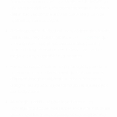
futures éditions de la Coupe Méridien UEFA-CAF, en
plus des possibilités d’engagement réciproque dans
des initiatives comme le Championnat africain de
football scolaire de la CAF.
Développement du football : des programmes seront
mis en œuvre grâce à l’initiative
UEFA Together
, qui
vise à soutenir des projets personnalisés à long
terme et des partenariats entre les associations
nationales européennes et africaines.
Formation des entraîneurs : partage de savoir-faire
technique, des meilleures pratiques et d’activités
d’apprentissage collaboratif afin de renforcer et
d’aligner les structures de formation entre les deux
confédérations.
Arbitrage : possibilité pour les arbitres et les
formateurs d’acquérir de l’expérience internationale
grâce à des tournois, des cours et des programmes