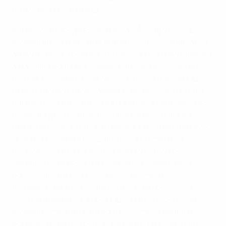
de nos deux continents. »
Patrice Motsepe, président de la CAF, a ajouté : « Le
football africain a connu une croissance significative
au cours de ces dernières années, et nous continuons
à travailler pour qu’il compte parmi les meilleurs du
monde. En signant ce protocole d’accord avec l’UEFA,
nous renforçons notre amitié et les liens historiques
qui existent entre l’Afrique et l’Europe et qui ont vu les
meilleurs joueurs africains faire carrière dans les
grands championnats européens. Ce partenariat avec
l’UEFA concerne le football junior et féminin, le
développement, l’éducation et la formation des
entraîneurs et des arbitres, le renforcement de la
gouvernance ainsi que le développement
institutionnel. Il est également le reflet de la vision
commune de la CAF et de l’UEFA qui considèrent le
football comme un outil pour rassembler et unir les
populations de nos deux continents. En combinant