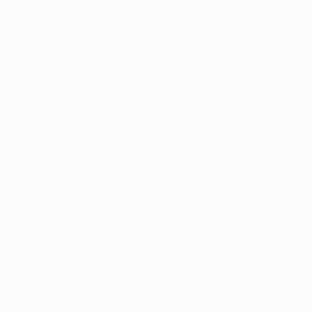
UEFA.tv
MyUEFA
Calendrier des
UC3
matches
Classements
Billets/Hospitalité
Boutique du
football d'équipes
nationales
Boutique des
compétitions
masculines de
clubs