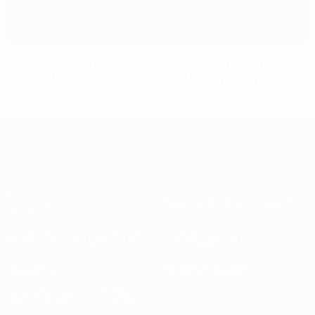
La CAF, l’UEFA et Gavi s’associent pour lancer une
campagne de sensibilisation à la vaccination en Afrique
À propos
Associations nationales
Gestion des compétitions
Développement
Durabilité
Infos et médias
DÉCOUVRIR
PLUS