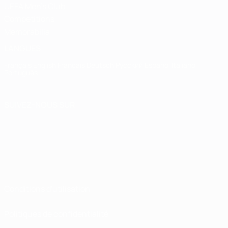
UEFA Men's Club
Competitions
Memorabilia
LANGUES
Français
English
Français
Deutsch
Русский
Español
Italiano
Português
SUIVEZ-NOUS SUR
Conditions d'utilisation
Politiques de confidentialité