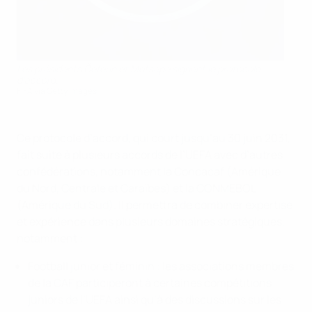
Les présidents Čeferin et Motsepe signent le protocole
d’accord.
FIFA via Getty Images
Ce protocole d’accord, qui court jusqu’au 30 juin 2031,
fait suite à plusieurs accords de l’UEFA avec d’autres
confédérations, notamment la Concacaf (Amérique
du Nord, Centrale et Caraïbes) et la CONMEBOL
(Amérique du Sud). Il permettra de combiner expertise
et expérience dans plusieurs domaines stratégiques,
notamment :
Football junior et féminin : les associations membres
de la CAF participeront à certaines compétitions
juniors de l’UEFA ainsi qu’à des discussions sur les