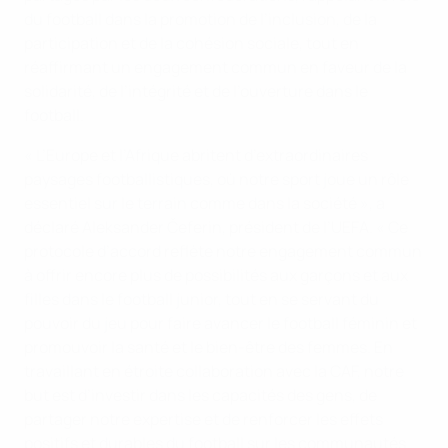
du football dans la promotion de l’inclusion, de la
participation et de la cohésion sociale, tout en
réaffirmant un engagement commun en faveur de la
solidarité, de l’intégrité et de l’ouverture dans le
football.
« L’Europe et l’Afrique abritent d’extraordinaires
paysages footballistiques, où notre sport joue un rôle
essentiel sur le terrain comme dans la société », a
déclaré Aleksander Čeferin, président de l’UEFA. « Ce
protocole d’accord reflète notre engagement commun
à offrir encore plus de possibilités aux garçons et aux
filles dans le football junior, tout en se servant du
pouvoir du jeu pour faire avancer le football féminin et
promouvoir la santé et le bien-être des femmes. En
travaillant en étroite collaboration avec la CAF, notre
but est d’investir dans les capacités des gens, de
partager notre expertise et de renforcer les effets
positifs et durables du football sur les communautés