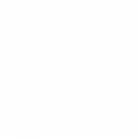
techniques, notamment la participation d’arbitres
d’élite à des compétitions des deux confédérations.
Partage d’expertise et de connaissances
institutionnelles : programmes d’observation lors de
tournois interclubs et d’équipes nationales majeurs,
participation à des conférences et à des
événements professionnels organisés par les deux
confédérations.
Éducation et développement des capacités : accès à
certains programmes de l’UEFA Academy,
collaboration sur les voies d’apprentissage de la CAF
et coopération sur la médecine du football grâce au
développement de cadres de formation spécialisés.
Gouvernance et coordination : réunions et rapports
intermédiaires réguliers afin d’assurer la conformité
avec les priorités et la réalisation des activités
concernées.