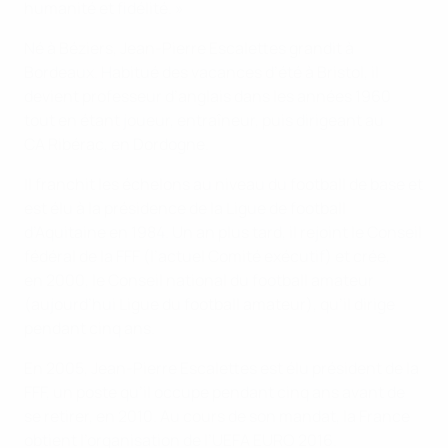
humanité et fidélité. »
Né à Béziers, Jean-Pierre Escalettes grandit à
Bordeaux. Habitué des vacances d’été à Bristol, il
devient professeur d’anglais dans les années 1960
tout en étant joueur, entraîneur, puis dirigeant au
CA Ribérac, en Dordogne.
Il franchit les échelons au niveau du football de base et
est élu à la présidence de la Ligue de football
d’Aquitaine en 1984. Un an plus tard, il rejoint le Conseil
fédéral de la FFF (l’actuel Comité exécutif) et crée,
en 2000, le Conseil national du football amateur
(aujourd’hui Ligue du football amateur), qu’il dirige
pendant cinq ans.
En 2005, Jean-Pierre Escalettes est élu président de la
FFF, un poste qu’il occupe pendant cinq ans avant de
se retirer, en 2010. Au cours de son mandat, la France
obtient l’organisation de l’UEFA EURO 2016.