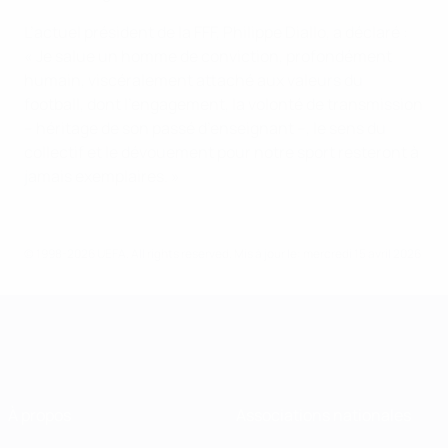
L’actuel président de la FFF, Philippe Diallo, a déclaré :
« Je salue un homme de conviction, profondément
humain, viscéralement attaché aux valeurs du
football, dont l’engagement, la volonté de transmission
– héritage de son passé d’enseignant –, le sens du
collectif et le dévouement pour notre sport resteront à
jamais exemplaires. »
© 1998-2026 UEFA. All rights reserved.
Mis à jour le: mercredi 15 avril 2026
À propos
Associations nationales