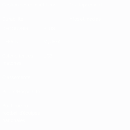
Gestion des compétitions
Développement
Durabilité
Infos et médias
DÉCOUVRIR
PLUS
UEFA.tv
MyUEFA
Calendrier des
UC3
matches
Classements
Billets/Hospitalité
Boutique du
football d'équipes
nationales