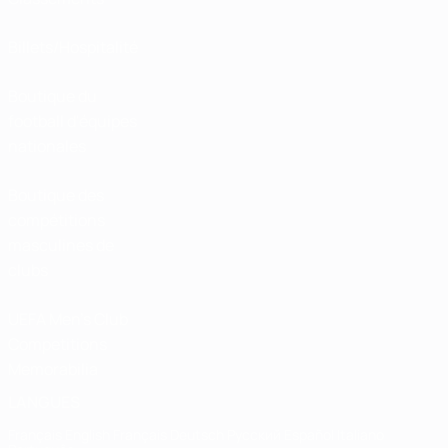
Billets/Hospitalité
Boutique du
football d'équipes
nationales
Boutique des
compétitions
masculines de
clubs
UEFA Men's Club
Competitions
Memorabilia
LANGUES
Français
English
Français
Deutsch
Русский
Español
Italiano