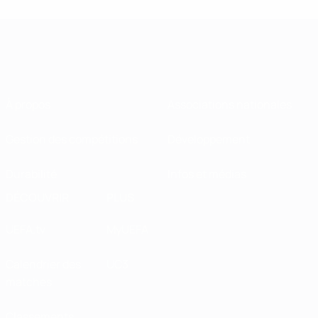
À propos
Associations nationales
Gestion des compétitions
Développement
Durabilité
Infos et médias
DÉCOUVRIR
PLUS
UEFA.tv
MyUEFA
Calendrier des
UC3
matches
Classements