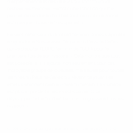
d’appartenance et des valeurs qui sont toujours
restées les miennes. Remplir une fonction qui me
permet de rendre au football tout ce qu’il m’a donné
est quelque chose de très spécial. »
Fervent défenseur du football féminin, Jones s’apprête
à rejoindre la Suisse avec l’équipe du Pays de Galles,
qui va disputer l’EURO féminin de l’UEFA pour la
première fois de son histoire. « Cela montre que tout
est possible, a-t-il ajouté, non seulement pour cet
incroyable groupe de joueuses, mais aussi pour toutes
les filles du Pays de Galles qui rêvent de jouer. Les
effets s’étendent bien au-delà du terrain. La visibilité
est plus importante, les investissements se
développent et le football féminin progresse à tous les
niveaux. »
© 1998-2026 UEFA. All rights reserved.
Mis à jour le: jeudi 26 juin 2025