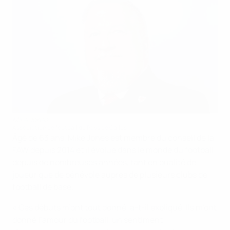
Mike Jones
Association de football du Pays de Galles
Âgé de 63 ans, Mike Jones est membre du conseil de la
FAW depuis 2014 et il évolue dans le monde du football
depuis de nombreuses années, tant en qualité de
joueur que de bénévole auprès de plusieurs clubs de
football de base.
« Ces débuts m’ont tout donné, a-t-il expliqué. Ils m’ont
donné l’amour du football, un sentiment